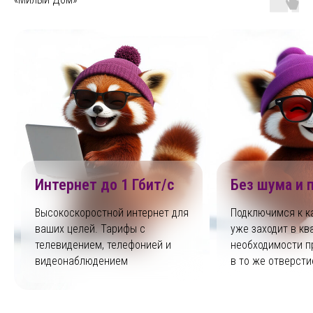
Интернет до 1 Гбит/с
Без шума и 
Высокоскоростной интернет для
Подключимся к к
ваших целей. Тарифы с
уже заходит в ква
телевидением, телефонией и
необходимости п
видеонаблюдением
в то же отверсти