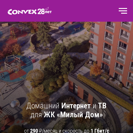
Домашний
Интернет
и
ТВ
для
ЖК «Милый Дом»
от
290
₽/месяц и скорость до
1 Гбит/с