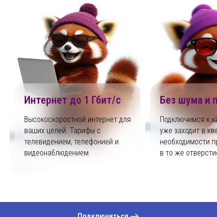
Интернет до 1 Гбит/с
Без шума и 
Высокоскоростной интернет для
Подключимся к к
ваших целей. Тарифы с
уже заходит в кв
телевидением, телефонией и
необходимости п
видеонаблюдением
в то же отверсти
Подключиться