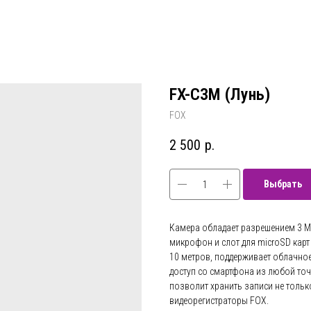
FX-C3M (Лунь)
FOX
2 500
р.
Выбрать
Камера обладает разрешением 3 Мп
микрофон и слот для microSD карт
10 метров, поддерживает облачно
доступ со смартфона из любой точ
позволит хранить записи не только
видеорегистраторы FOX.