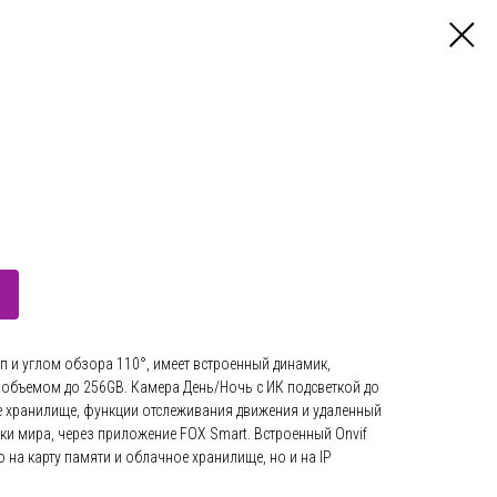
 и углом обзора 110°, имеет встроенный динамик,
 объемом до 256GB. Камера День/Ночь с ИК подсветкой до
е хранилище, функции отслеживания движения и удаленный
ки мира, через приложение FOX Smart. Встроенный Onvif
 на карту памяти и облачное хранилище, но и на IP