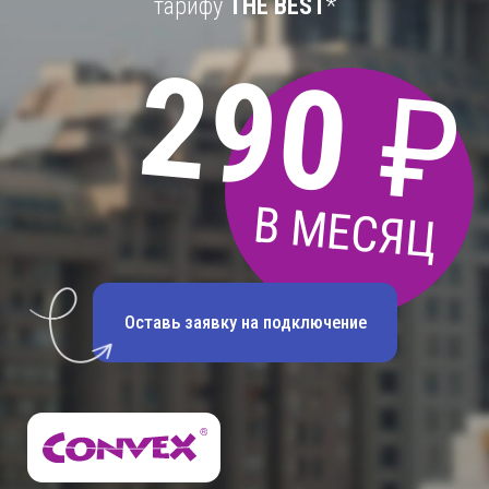
В МЕСЯЦ
Оставь заявку на подключение
* Не является публичной офертой. Промо тарифы доступны абонентам, которые
заключили договор до 31.12.2026. Максимальный интервал использования тарифа The
BEST! составляет 3 месяца со дня подключения при условии внесения на лицевой счёт
авансового платежа за 1 месяц обслуживания. По истечении промо периода клиент
автоматически переводится на тариф «Екатеринбург Конвекс + ТВ 599», если
самостоятельно не подключил другой тариф в личном кабинете. Техническую
возможность подключения, условия обслуживания, актуальную информацию о
телеканалах и сроки действия акции узнавайте на сайте
https://ekb.convex.ru
и по
телефону +7 (343) 386-08-38.
Оператор: ООО «Цифровые Региональные Сети», ИНН 6611013981, ОГРН 1106611000473,
Юр. адрес: 623700, Свердловская область, г. Березовский, Восточная ул, д. 11, офис 19.
Лицензии:
Л030-00114-77/00106135
,
Л030-00114-77/00106136
.