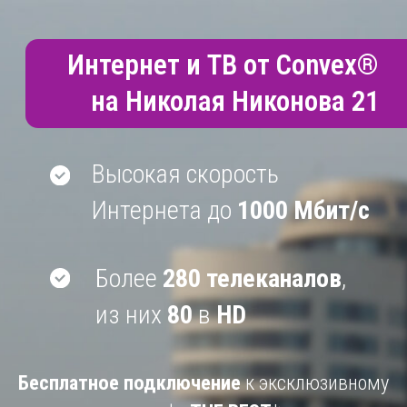
Интернет и ТВ от Convex®
на Николая Никонова 21
Высокая скорость
Интернета до
1000 М
бит/с
Более
280 телеканалов
,
из них
80
в
HD
Бесплатное подключение
к эксклюзивному
тарифу
THE BEST
*
290
₽